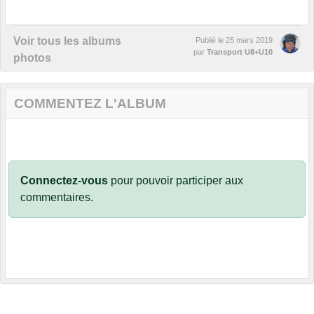
Voir tous les albums
Publié le
25 mars 2019
par
Transport U8+U10
photos
COMMENTEZ L'ALBUM
Connectez-vous
pour pouvoir participer aux
commentaires.