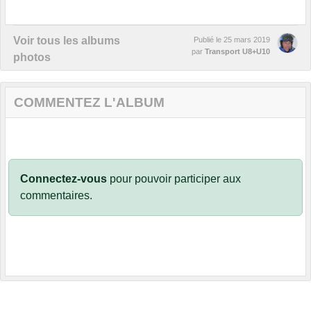
Voir tous les albums
Publié le
25 mars 2019
par
Transport U8+U10
photos
COMMENTEZ L'ALBUM
Connectez-vous
pour pouvoir participer aux
commentaires.