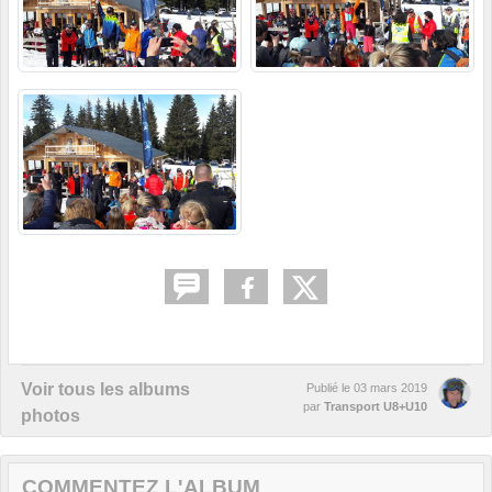
Voir tous les albums
Publié le
03 mars 2019
par
Transport U8+U10
photos
COMMENTEZ L'ALBUM