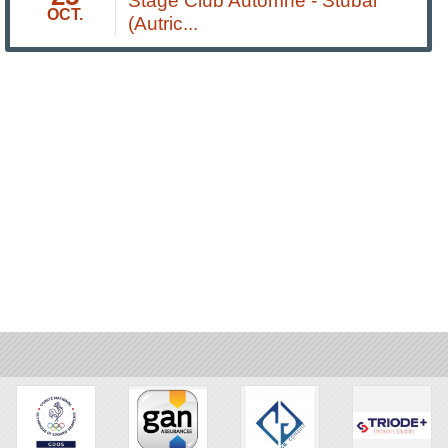
Stage Club Automne - Stubai
OCT.
(Autric...