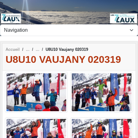
Panneau de gestion des cookies
Accueil
U8U10 Vaujany 020319
U8U10 VAUJANY 020319