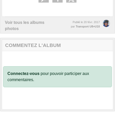
Voir tous les albums
Publié le
20 févr. 2017
par
Transport U8+U10
photos
COMMENTEZ L'ALBUM
Connectez-vous
pour pouvoir participer aux
commentaires.