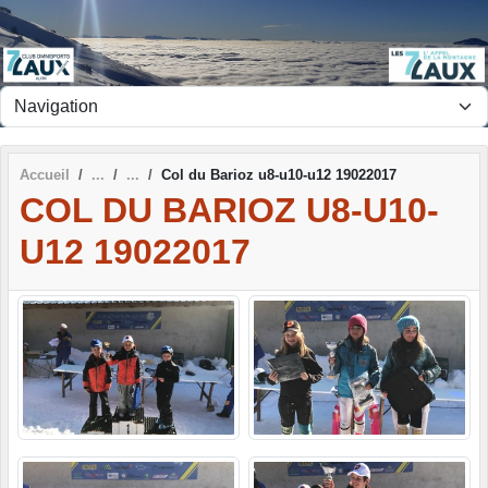
Panneau de gestion des cookies
Accueil
Col du Barioz u8-u10-u12 19022017
COL DU BARIOZ U8-U10-
U12 19022017