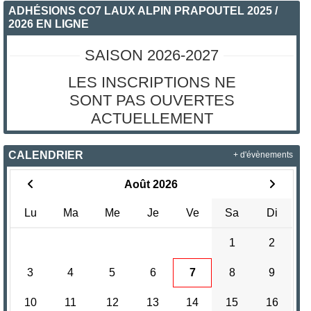
ADHÉSIONS CO7 LAUX ALPIN PRAPOUTEL 2025 /
2026 EN LIGNE
SAISON 2026-2027
LES INSCRIPTIONS NE
SONT PAS OUVERTES
ACTUELLEMENT
CALENDRIER
+ d'évènements
Août 2026
Lu
Ma
Me
Je
Ve
Sa
Di
1
2
3
4
5
6
7
8
9
10
11
12
13
14
15
16