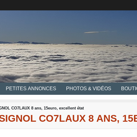
PETITES ANNONCES
PHOTOS & VIDÉOS
BOUT
L CO7LAUX 8 ans, 15euro, excellent état
SIGNOL CO7LAUX 8 ANS, 15